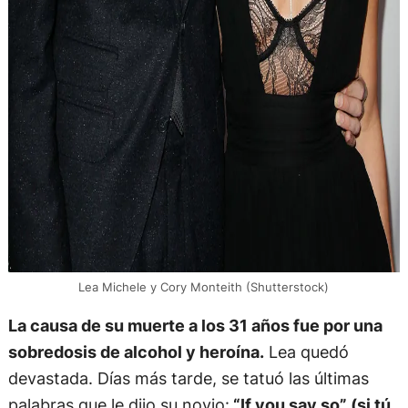
Lea Michele y Cory Monteith (Shutterstock)
La causa de su muerte a los 31 años fue por una
sobredosis de alcohol y heroína.
Lea quedó
devastada. Días más tarde, se tatuó las últimas
palabras que le dijo su novio:
“If you say so” (si tú