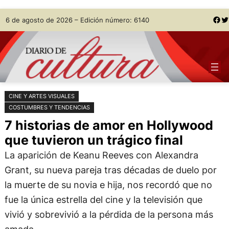
Saltar
Skip
Facebook
Twitter
6 de agosto de 2026 – Edición número: 6140
al
to
contenido
content
CINE Y ARTES VISUALES
COSTUMBRES Y TENDENCIAS
7 historias de amor en Hollywood
que tuvieron un trágico final
La aparición de Keanu Reeves con Alexandra
Grant, su nueva pareja tras décadas de duelo por
la muerte de su novia e hija, nos recordó que no
fue la única estrella del cine y la televisión que
vivió y sobrevivió a la pérdida de la persona más