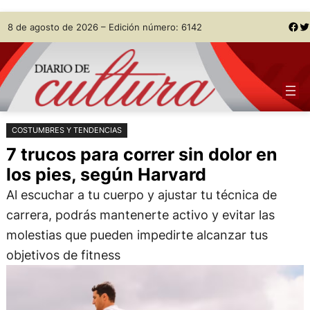
Saltar
Skip
Facebook
Twitter
8 de agosto de 2026 – Edición número: 6142
al
to
contenido
content
COSTUMBRES Y TENDENCIAS
7 trucos para correr sin dolor en
los pies, según Harvard
Al escuchar a tu cuerpo y ajustar tu técnica de
carrera, podrás mantenerte activo y evitar las
molestias que pueden impedirte alcanzar tus
objetivos de fitness