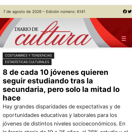
Saltar
Skip
Facebook
Twitter
7 de agosto de 2026 – Edición número: 6141
al
to
contenido
content
COSTUMBRES Y TENDENCIAS
ESTADÍSTICAS CULTURALES
8 de cada 10 jóvenes quieren
seguir estudiando tras la
secundaria, pero solo la mitad lo
hace
Hay grandes disparidades de expectativas y de
oportunidades educativas y laborales para los
jóvenes de distintos niveles socioeconómicos. En