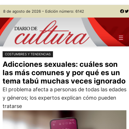
Saltar
Skip
Facebook
Twitter
8 de agosto de 2026 – Edición número: 6142
al
to
contenido
content
COSTUMBRES Y TENDENCIAS
Adicciones sexuales: cuáles son
las más comunes y por qué es un
tema tabú muchas veces ignorado
El problema afecta a personas de todas las edades
y géneros; los expertos explican cómo pueden
tratarse