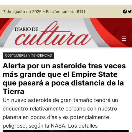
Saltar
Skip
Facebook
Twitter
7 de agosto de 2026 – Edición número: 6141
al
to
contenido
content
COSTUMBRES Y TENDENCIAS
Alerta por un asteroide tres veces
más grande que el Empire State
que pasará a poca distancia de la
Tierra
Un nuevo asteroide de gran tamaño tendrá un
encuentro relativamente cercano con nuestro
planeta en pocos días y es potencialmente
peligroso, según la NASA. Los detalles