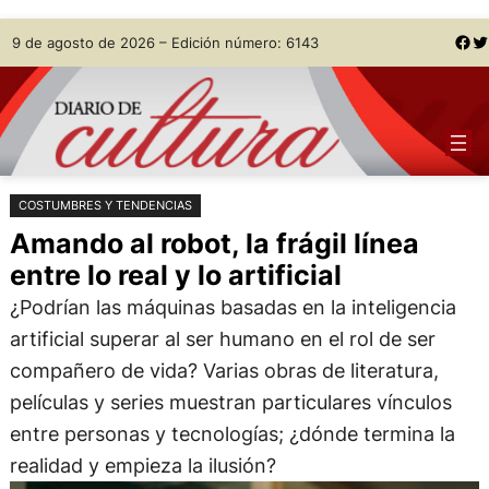
Saltar
Skip
Facebook
Twitter
9 de agosto de 2026 – Edición número: 6143
al
to
contenido
content
COSTUMBRES Y TENDENCIAS
Amando al robot, la frágil línea
entre lo real y lo artificial
¿Podrían las máquinas basadas en la inteligencia
artificial superar al ser humano en el rol de ser
compañero de vida? Varias obras de literatura,
películas y series muestran particulares vínculos
entre personas y tecnologías; ¿dónde termina la
realidad y empieza la ilusión?