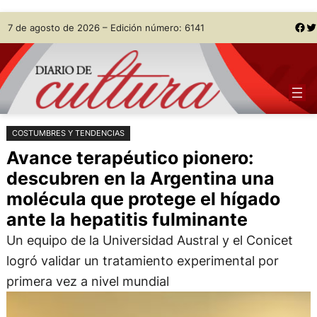
Saltar
Skip
Facebook
Twitter
7 de agosto de 2026 – Edición número: 6141
al
to
contenido
content
COSTUMBRES Y TENDENCIAS
Avance terapéutico pionero:
descubren en la Argentina una
molécula que protege el hígado
ante la hepatitis fulminante
Un equipo de la Universidad Austral y el Conicet
logró validar un tratamiento experimental por
primera vez a nivel mundial