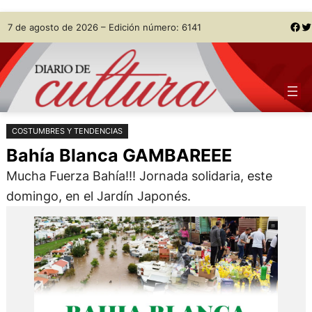
Saltar
Skip
Facebook
Twitter
7 de agosto de 2026 – Edición número: 6141
al
to
contenido
content
COSTUMBRES Y TENDENCIAS
Bahía Blanca GAMBAREEE
Mucha Fuerza Bahía!!! Jornada solidaria, este
domingo, en el Jardín Japonés.