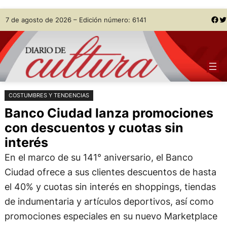
Saltar
Skip
Facebook
Twitter
7 de agosto de 2026 – Edición número: 6141
al
to
contenido
content
COSTUMBRES Y TENDENCIAS
Banco Ciudad lanza promociones
con descuentos y cuotas sin
interés
En el marco de su 141° aniversario, el Banco
Ciudad ofrece a sus clientes descuentos de hasta
el 40% y cuotas sin interés en shoppings, tiendas
de indumentaria y artículos deportivos, así como
promociones especiales en su nuevo Marketplace