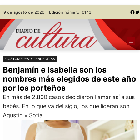
Saltar
Skip
Facebook
Twitter
9 de agosto de 2026 – Edición número: 6143
al
to
contenido
content
COSTUMBRES Y TENDENCIAS
Benjamín e Isabella son los
nombres más elegidos de este año
por los porteños
En más de 2.800 casos decidieron llamar así a sus
bebés. En lo que va del siglo, los que lideran son
Agustín y Sofia.