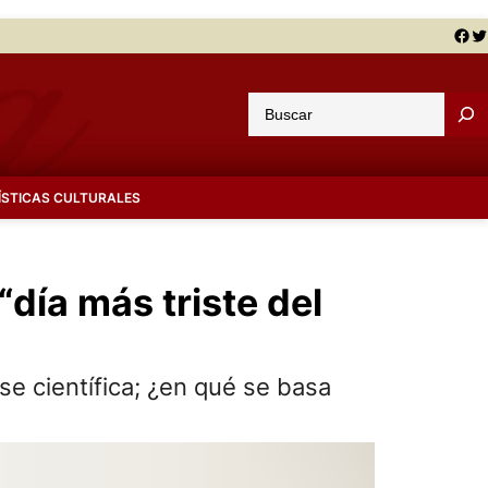
Facebook
Twitter
B
u
s
c
ÍSTICAS CULTURALES
a
r
“día más triste del
e científica; ¿en qué se basa