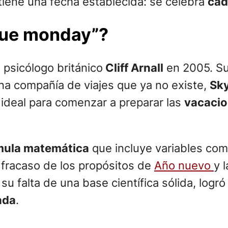
iene una fecha establecida: se celebra
cad
lue monday”?
 psicólogo británico
Cliff Arnall
en 2005. Su 
na compañía de viajes que ya no existe,
Sky
 ideal para comenzar a preparar las
vacacio
mula matemática
que incluye variables com
l fracaso de los propósitos de
Año nuevo
y 
u falta de una base científica sólida, logró 
ada
.