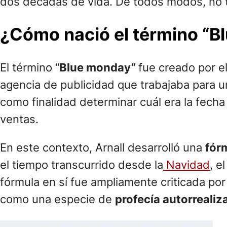
dos décadas de vida. De todos modos, no t
¿Cómo nació el término “B
El término “
Blue monday”
fue creado por el
agencia de publicidad que trabajaba para u
como finalidad determinar cuál era la fecha
ventas.
En este contexto, Arnall desarrolló una
fór
el tiempo transcurrido desde la
Navidad
, e
fórmula en sí fue ampliamente criticada por s
como una especie de
profecía autorrealiz