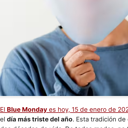
El
Blue Monday
es hoy, 15 de enero de 20
el
día más triste del año
. Esta tradición d