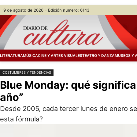
Saltar
Skip
9 de agosto de 2026 – Edición número: 6143
al
to
contenido
content
LITERATURA
MÚSICA
CINE Y ARTES VISUALES
TEATRO Y DANZA
MUSEOS Y 
COSTUMBRES Y TENDENCIAS
Blue Monday: qué significa 
año”
Desde 2005, cada tercer lunes de enero se 
esta fórmula?