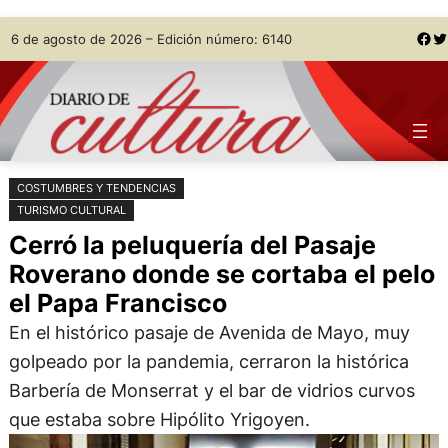
Saltar
Skip
Facebook
Twitter
6 de agosto de 2026 – Edición número: 6140
al
to
contenido
content
COSTUMBRES Y TENDENCIAS
TURISMO CULTURAL
Cerró la peluquería del Pasaje
Roverano donde se cortaba el pelo
el Papa Francisco
En el histórico pasaje de Avenida de Mayo, muy
golpeado por la pandemia, cerraron la histórica
Barbería de Monserrat y el bar de vidrios curvos
que estaba sobre Hipólito Yrigoyen.