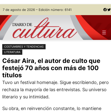
Saltar
Skip
Facebook
Twitter
7 de agosto de 2026 – Edición número: 6141
al
to
contenido
content
COSTUMBRES Y TENDENCIAS
LITERATURA
César Aira, el autor de culto que
festejó 70 años con más de 100
títulos
Tuvo un festival homenaje. Sigue escribiendo, pero
rechaza la mayoría de las entrevistas. Su universo
literario y su intimidad.
Su obra, en reinvención constante, lo mantiene