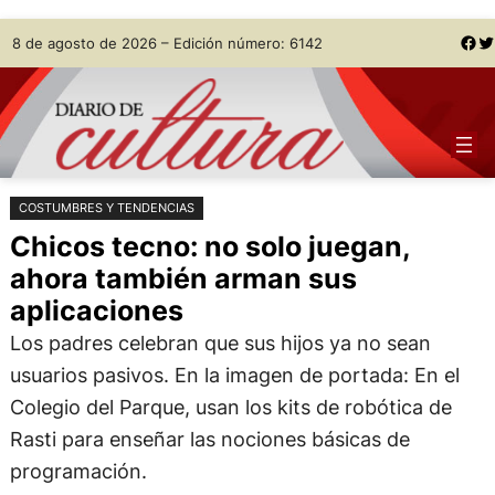
Saltar
Skip
Facebook
Twitter
8 de agosto de 2026 – Edición número: 6142
al
to
contenido
content
COSTUMBRES Y TENDENCIAS
Chicos tecno: no solo juegan,
ahora también arman sus
aplicaciones
Los padres celebran que sus hijos ya no sean
usuarios pasivos. En la imagen de portada: En el
Colegio del Parque, usan los kits de robótica de
Rasti para enseñar las nociones básicas de
programación.