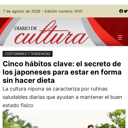
Saltar
Skip
Facebook
Twitter
7 de agosto de 2026 – Edición número: 6141
al
to
contenido
content
COSTUMBRES Y TENDENCIAS
Cinco hábitos clave: el secreto de
los japoneses para estar en forma
sin hacer dieta
La cultura nipona se caracteriza por rutinas
saludables diarias que ayudan a mantener el buen
estado fìsico