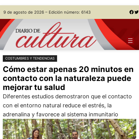
Saltar
Skip
Facebook
Twitter
9 de agosto de 2026 – Edición número: 6143
al
to
contenido
content
COSTUMBRES Y TENDENCIAS
Cómo estar apenas 20 minutos en
contacto con la naturaleza puede
mejorar tu salud
Diferentes estudios demostraron que el contacto
con el entorno natural reduce el estrés, la
adrenalina y favorece al sistema inmunitario