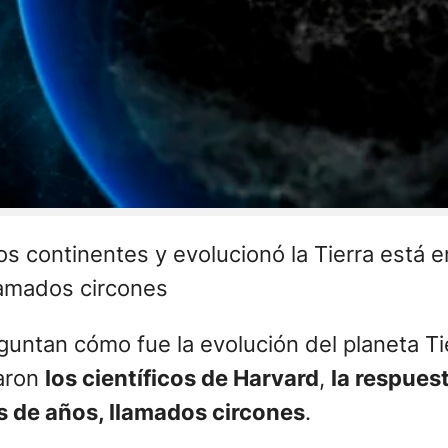
s continentes y evolucionó la Tierra está
llamados circones
eguntan cómo fue la evolución del planeta 
caron
los científicos de Harvard
,
la respues
s de años, llamados circones
.