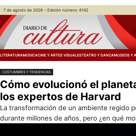
Saltar
Skip
7 de agosto de 2026 – Edición número: 6142
al
to
contenido
content
LITERATURA
MÚSICA
CINE Y ARTES VISUALES
TEATRO Y DANZA
MUSEOS Y 
COSTUMBRES Y TENDENCIAS
Cómo evolucionó el planeta
los expertos de Harvard
La transformación de un ambiente regido p
durante millones de años, pero ¿en qué 