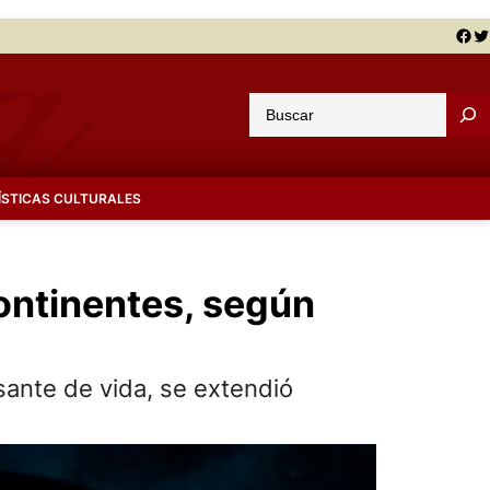
Facebook
Twitter
B
u
s
c
ÍSTICAS CULTURALES
a
r
continentes, según
sante de vida, se extendió