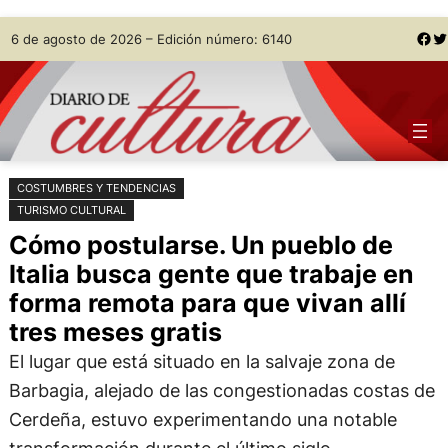
Saltar
Skip
Facebook
Twitter
6 de agosto de 2026 – Edición número: 6140
al
to
contenido
content
COSTUMBRES Y TENDENCIAS
TURISMO CULTURAL
Cómo postularse. Un pueblo de
Italia busca gente que trabaje en
forma remota para que vivan allí
tres meses gratis
El lugar que está situado en la salvaje zona de
Barbagia, alejado de las congestionadas costas de
Cerdeña, estuvo experimentando una notable