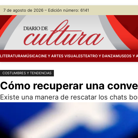
Saltar
Skip
7 de agosto de 2026 – Edición número: 6141
al
to
contenido
content
LITERATURA
MÚSICA
CINE Y ARTES VISUALES
TEATRO Y DANZA
MUSEOS Y 
COSTUMBRES Y TENDENCIAS
Cómo recuperar una conve
Existe una manera de rescatar los chats b