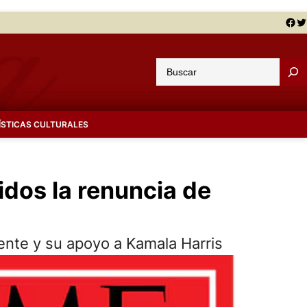
Facebook
Twitter
B
u
s
c
ÍSTICAS CULTURALES
a
r
idos la renuncia de
ente y su apoyo a Kamala Harris