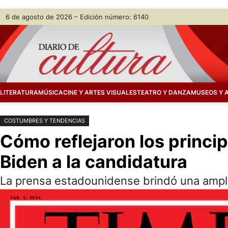
Saltar
Skip
6 de agosto de 2026 – Edición número: 6140
al
to
contenido
content
LITERATURA
MÚSICA
CINE Y ARTES VISUALES
TEATRO Y DANZA
MUSEOS Y 
COSTUMBRES Y TENDENCIAS
Cómo reflejaron los princi
Biden a la candidatura
La prensa estadounidense brindó una amplia