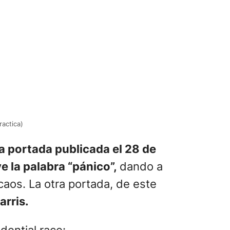
actica)
la portada publicada el 28 de
e la palabra “pánico”,
dando a
caos. La otra portada, de este
arris.
dential race: