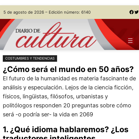
Saltar
Skip
Facebook
Twitter
5 de agosto de 2026 – Edición número: 6140
al
to
contenido
content
COSTUMBRES Y TENDENCIAS
¿Cómo será el mundo en 50 años?
El futuro de la humanidad es materia fascinante de
análisis y especulación. Lejos de la ciencia ficción,
físicos, lingüistas, filósofos, urbanistas y
politólogos responden 20 preguntas sobre cómo
será -o podría ser- la vida en 2069
1. ¿Qué idioma hablaremos? ¿Los
traductores inteligentes