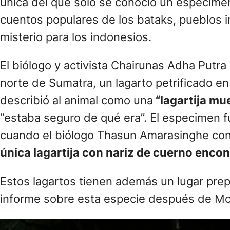
única del que solo se conoció un espécimen
cuentos populares de los bataks, pueblos i
misterio para los indonesios.
El biólogo y activista Chairunas Adha Putra
norte de Sumatra, un lagarto petrificado e
describió al animal como una
“lagartija mu
“estaba seguro de qué era”. El especimen f
cuando el biólogo Thasun Amarasinghe conf
única lagartija con nariz de cuerno encont
Estos lagartos tienen además un lugar prep
informe sobre esta especie después de Mod