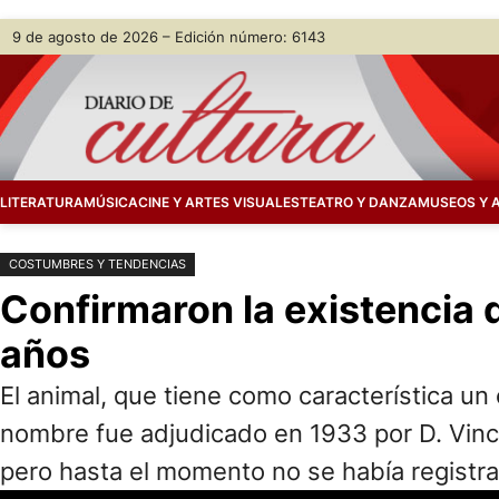
Saltar
Skip
9 de agosto de 2026 – Edición número: 6143
al
to
contenido
content
LITERATURA
MÚSICA
CINE Y ARTES VISUALES
TEATRO Y DANZA
MUSEOS Y 
COSTUMBRES Y TENDENCIAS
Confirmaron la existencia 
años
El animal, que tiene como característica un
nombre fue adjudicado en 1933 por D. Vincig
pero hasta el momento no se había registra