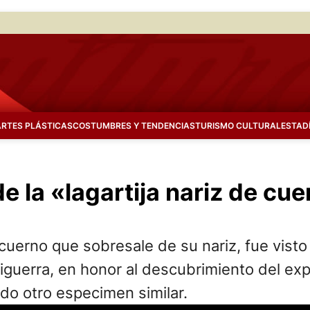
ARTES PLÁSTICAS
COSTUMBRES Y TENDENCIAS
TURISMO CULTURAL
ESTAD
de la «lagartija nariz de c
 cuerno que sobresale de su nariz, fue visto
uerra, en honor al descubrimiento del explo
do otro especimen similar.