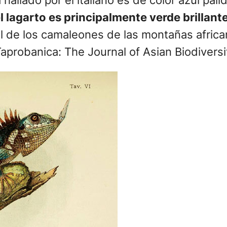
lado por el italiano es de color azul pálid
l lagarto es principalmente verde brillant
 al de los camaleones de las montañas afric
probanica: The Journal of Asian Biodiversi