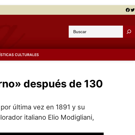
Facebook
Twitter
B
u
s
c
ÍSTICAS CULTURALES
a
r
uerno» después de 130
 por última vez en 1891 y su
rador italiano Elio Modigliani,