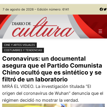
Saltar
Skip
Facebook
Twitter
7 de agosto de 2026 – Edición número: 6141
al
to
contenido
content
CINE Y ARTES VISUALES
COSTUMBRES Y TENDENCIAS
Coronavirus: un documental
asegura que el Partido Comunista
Chino ocultó que es sintético y se
filtró de un laboratorio
MIRÁ EL VIDEO. La investigación titulada “El
origen del coronavirus de Wuhan” denuncia que el
régimen decidió no mostrar la verdad.