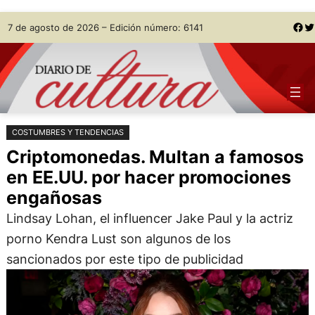
Saltar
Skip
Facebook
Twitter
7 de agosto de 2026 – Edición número: 6141
al
to
contenido
content
COSTUMBRES Y TENDENCIAS
Criptomonedas. Multan a famosos
en EE.UU. por hacer promociones
engañosas
Lindsay Lohan, el influencer Jake Paul y la actriz
porno Kendra Lust son algunos de los
sancionados por este tipo de publicidad