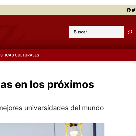
Facebook
Twitter
B
u
s
c
ÍSTICAS CULTURALES
a
r
as en los próximos
s mejores universidades del mundo