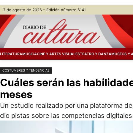
Saltar
Skip
7 de agosto de 2026 – Edición número: 6141
al
to
contenido
content
LITERATURA
MÚSICA
CINE Y ARTES VISUALES
TEATRO Y DANZA
MUSEOS Y 
COSTUMBRES Y TENDENCIAS
Cuáles serán las habilida
meses
Un estudio realizado por una plataforma de
dio pistas sobre las competencias digitale