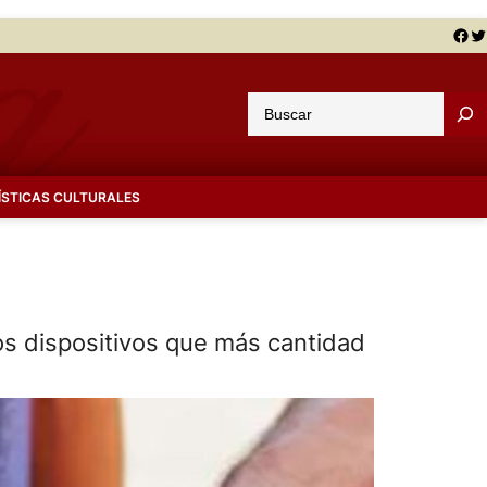
Facebook
Twitter
B
u
s
c
ÍSTICAS CULTURALES
a
r
los dispositivos que más cantidad