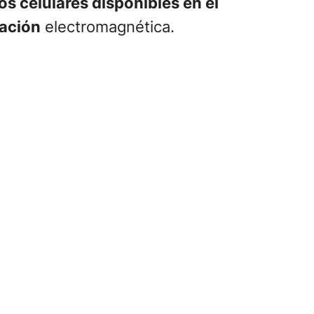
os celulares disponibles en el
iación
electromagnética.