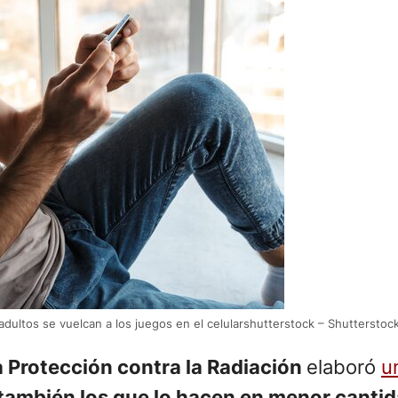
 adultos se vuelcan a los juegos en el celularshutterstock – Shutterstoc
a Protección contra la Radiación
elaboró
u
también los que lo hacen en menor canti