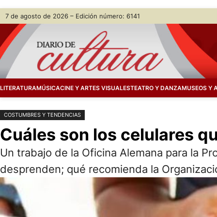
Saltar
Skip
7 de agosto de 2026 – Edición número: 6141
al
to
contenido
content
LITERATURA
MÚSICA
CINE Y ARTES VISUALES
TEATRO Y DANZA
MUSEOS Y 
COSTUMBRES Y TENDENCIAS
Cuáles son los celulares q
Un trabajo de la Oficina Alemana para la Pr
desprenden; qué recomienda la Organizació