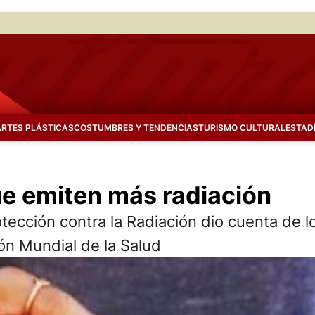
ARTES PLÁSTICAS
COSTUMBRES Y TENDENCIAS
TURISMO CULTURAL
ESTAD
ue emiten más radiación
otección contra la Radiación dio cuenta de 
n Mundial de la Salud