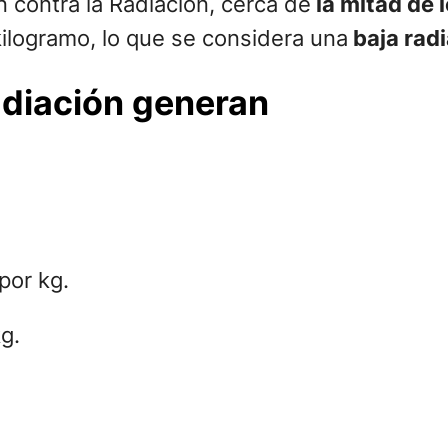
n contra la Radiación, cerca de
la mitad de l
ilogramo, lo que se considera una
baja rad
adiación generan
por kg.
g.