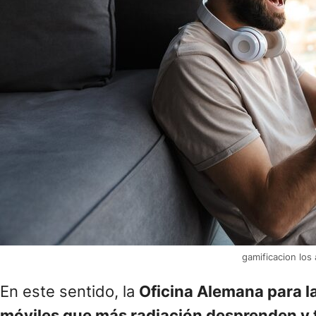
gamificacion los
En este sentido, la
Oficina Alemana para l
móviles que más radiación desprenden y 