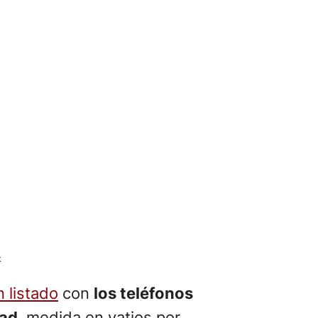
k
n listado
con
los teléfonos
dad
, medida en vatios por