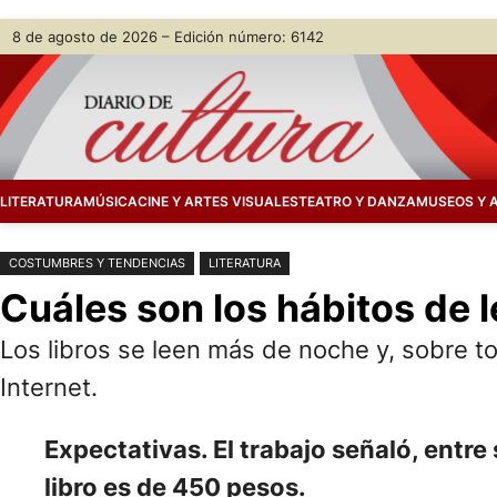
Saltar
Skip
8 de agosto de 2026 – Edición número: 6142
al
to
contenido
content
LITERATURA
MÚSICA
CINE Y ARTES VISUALES
TEATRO Y DANZA
MUSEOS Y 
COSTUMBRES Y TENDENCIAS
LITERATURA
Cuáles son los hábitos de l
Los libros se leen más de noche y, sobre t
Internet.
Expectativas. El trabajo señaló, entr
libro es de 450 pesos.