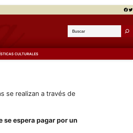
Facebook
Twitter
B
u
s
c
ÍSTICAS CULTURALES
a
r
s se realizan a través de
ue se espera pagar por un