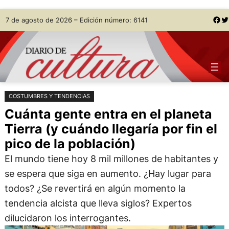
Saltar
Skip
Facebook
Twitter
7 de agosto de 2026 – Edición número: 6141
al
to
contenido
content
COSTUMBRES Y TENDENCIAS
Cuánta gente entra en el planeta
Tierra (y cuándo llegaría por fin el
pico de la población)
El mundo tiene hoy 8 mil millones de habitantes y
se espera que siga en aumento. ¿Hay lugar para
todos? ¿Se revertirá en algún momento la
tendencia alcista que lleva siglos? Expertos
dilucidaron los interrogantes.