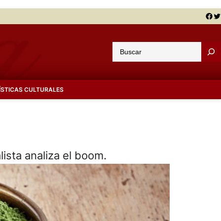
Facebook
Twitter
B
u
s
c
ÍSTICAS CULTURALES
a
r
lista analiza el boom.