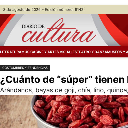
Saltar
Skip
8 de agosto de 2026 – Edición número: 6142
al
to
contenido
content
LITERATURA
MÚSICA
CINE Y ARTES VISUALES
TEATRO Y DANZA
MUSEOS Y 
COSTUMBRES Y TENDENCIAS
¿Cuánto de “súper” tienen
Arándanos, bayas de goji, chía, lino, quinoa