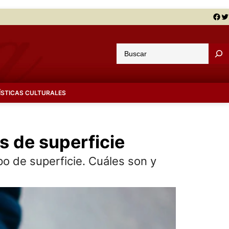
Facebook
Twitter
B
u
s
c
ÍSTICAS CULTURALES
a
r
s de superficie
o de superficie. Cuáles son y