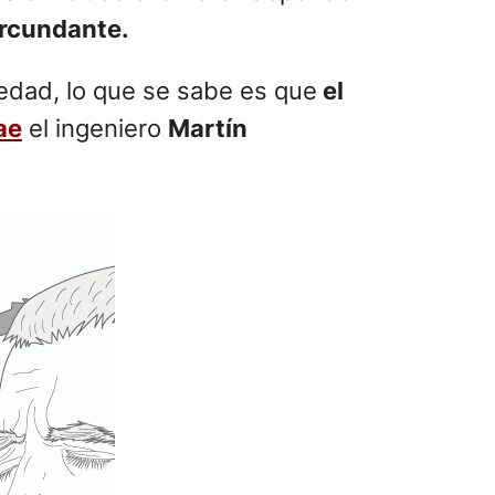
ircundante.
medad, lo que se sabe es que
el
ae
el ingeniero
Martín