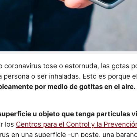
coronavirus tose o estornuda, las gotas po
ra persona o ser inhaladas. Esto es porque
picamente por medio de gotitas en el aire.
superficie u objeto que tenga partículas v
r los
Centros para el Control y la Prevenc
irus en una superficie -un poste, una baran