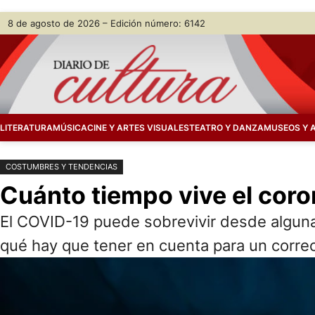
Saltar
Skip
8 de agosto de 2026 – Edición número: 6142
al
to
contenido
content
LITERATURA
MÚSICA
CINE Y ARTES VISUALES
TEATRO Y DANZA
MUSEOS Y 
COSTUMBRES Y TENDENCIAS
Cuánto tiempo vive el coron
El COVID-19 puede sobrevivir desde algunas
qué hay que tener en cuenta para un corre