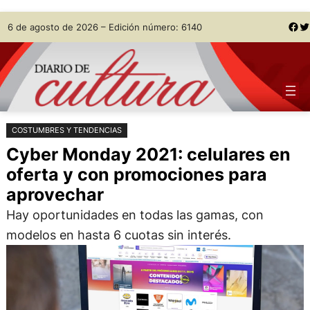
Saltar
Skip
Facebook
Twitter
6 de agosto de 2026 – Edición número: 6140
al
to
contenido
content
COSTUMBRES Y TENDENCIAS
Cyber Monday 2021: celulares en
oferta y con promociones para
aprovechar
Hay oportunidades en todas las gamas, con
modelos en hasta 6 cuotas sin interés.