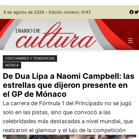
Saltar
Skip
Facebook
Twitter
9 de agosto de 2026 – Edición número: 6143
al
to
contenido
content
COSTUMBRES Y TENDENCIAS
MÚSICA
De Dua Lipa a Naomi Campbell: las
estrellas que dijeron presente en
el GP de Mónaco
La carrera de Fórmula 1 del Principado no se jugó
solo en las pistas, sino que convocó a las
celebridades más destacadas a nivel mundial, que
realzaron el glamour y el lujo de la competición