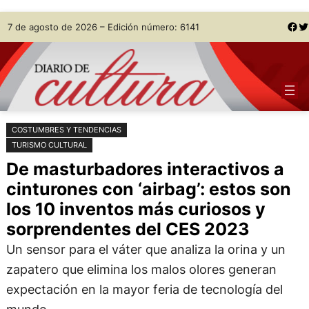
Saltar
Skip
Facebook
Twitter
7 de agosto de 2026 – Edición número: 6141
al
to
contenido
content
COSTUMBRES Y TENDENCIAS
TURISMO CULTURAL
De masturbadores interactivos a
cinturones con ‘airbag’: estos son
los 10 inventos más curiosos y
sorprendentes del CES 2023
Un sensor para el váter que analiza la orina y un
zapatero que elimina los malos olores generan
expectación en la mayor feria de tecnología del