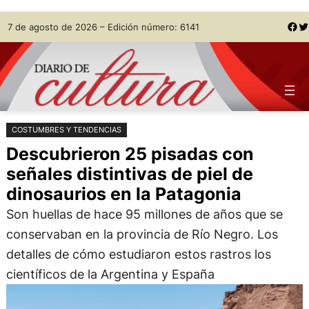
Saltar
Skip
Facebook
Twitter
7 de agosto de 2026 – Edición número: 6141
al
to
contenido
content
COSTUMBRES Y TENDENCIAS
Descubrieron 25 pisadas con
señales distintivas de piel de
dinosaurios en la Patagonia
Son huellas de hace 95 millones de años que se
conservaban en la provincia de Río Negro. Los
detalles de cómo estudiaron estos rastros los
científicos de la Argentina y España