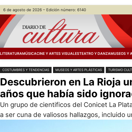
Saltar
Skip
6 de agosto de 2026 – Edición número: 6140
al
to
contenido
content
LITERATURA
MÚSICA
CINE Y ARTES VISUALES
TEATRO Y DANZA
MUSEOS Y 
COSTUMBRES Y TENDENCIAS
MUSEOS Y ARTES PLÁSTICAS
TURISMO CUL
Descubrieron en La Rioja u
años que había sido ignor
Un grupo de cientificos del Conicet La Plata
a ser cuna de valiosos hallazgos, incluido 