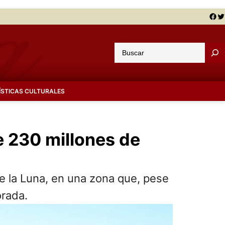
Facebook
Twitter
B
u
s
c
ÍSTICAS CULTURALES
a
r
e 230 millones de
de la Luna, en una zona que, pese
orada.