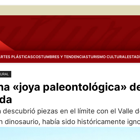
ARTES PLÁSTICAS
COSTUMBRES Y TENDENCIAS
TURISMO CULTURAL
ESTAD
TURAL
na «joya paleontológica» d
ada
 descubrió piezas en el límite con el Valle 
un dinosaurio, había sido históricamente ign