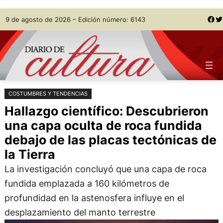
Saltar
Skip
Facebook
Twitter
9 de agosto de 2026 – Edición número: 6143
al
to
contenido
content
COSTUMBRES Y TENDENCIAS
Hallazgo científico: Descubrieron
una capa oculta de roca fundida
debajo de las placas tectónicas de
la Tierra
La investigación concluyó que una capa de roca
fundida emplazada a 160 kilómetros de
profundidad en la astenosfera influye en el
desplazamiento del manto terrestre