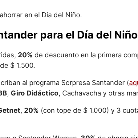
ahorrar en el Día del Niño.
ander para el Día del Niño
ridas,
20%
de descuento en la primera co
de $ 1.500.
scriban al programa Sorpresa Santander (
aq
BB
,
Giro Didáctico
, Cachavacha y otras ma
Getnet
,
20%
(con tope de $ 1.000) y 3 cuota
riban a Santander Women,
30%
de ahorro si