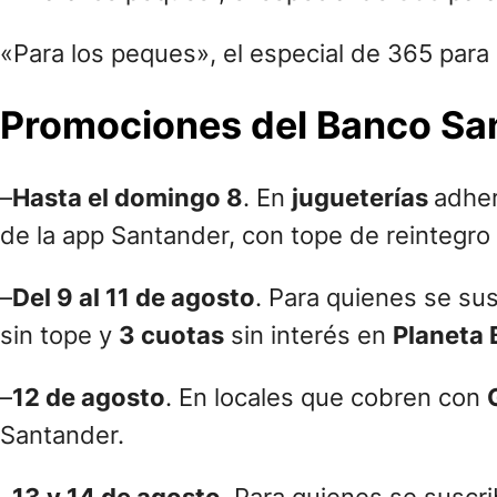
«Para los peques», el especial de 365 para 
Promociones del Banco Sant
–
Hasta el domingo 8
. En
jugueterías
adhe
de la app Santander, con tope de reintegro 
–
Del 9 al 11 de agosto
. Para quienes se su
sin tope y
3 cuotas
sin interés en
Planeta 
–
12 de agosto
. En locales que cobren con
Santander.
–
13 y 14 de agosto
. Para quienes se susc