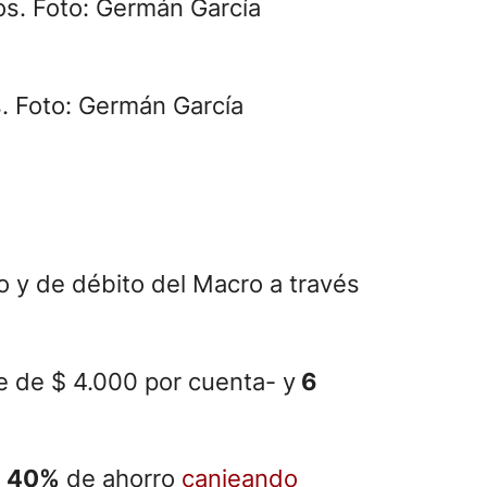
s. Foto: Germán García
 y de débito del Macro a través
e de $ 4.000 por cuenta- y
6
a
40%
de ahorro
canjeando