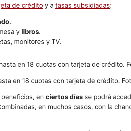
jeta de crédito
y a
tasas subsidiadas
:
ado
.
 mesa y
libros
.
etas, monitores y TV.
ta en 18 cuotas con tarjeta de crédito. Fot
 beneficios, en
ciertos días
se podrá acced
. Combinadas, en muchos casos, con la cha