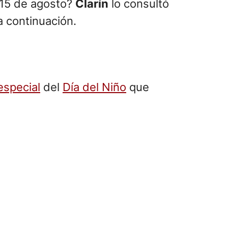
 15 de agosto?
Clarín
lo consultó
a continuación.
especial
del
Día del Niño
que