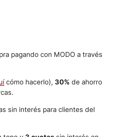
mpra pagando con MODO a través
uí
cómo hacerlo),
30%
de ahorro
rcas.
s sin interés para clientes del
n tope y
3 cuotas
sin interés en