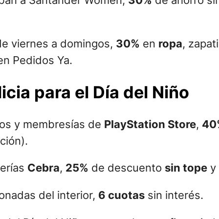
de viernes a domingos,
30%
en
ropa
, zapat
n Pedidos Ya.
cia para el Día del Niño
tos y membresías de
PlayStation Store
,
40
ción).
terías
Cebra
,
25%
de descuento
sin tope
y
onadas del interior,
6 cuotas
sin interés.