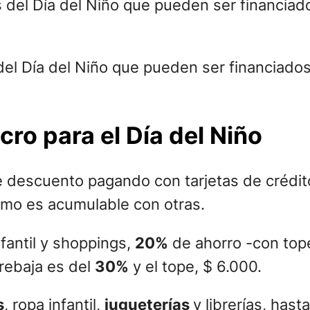
 del Día del Niño que pueden ser financiado
o para el Día del Niño
 descuento pagando con tarjetas de crédito
omo es acumulable con otras.
nfantil y shoppings,
20%
de ahorro -con top
 rebaja es del
30%
y el tope, $ 6.000.
s
, ropa infantil,
jugueterías
y librerías, hast