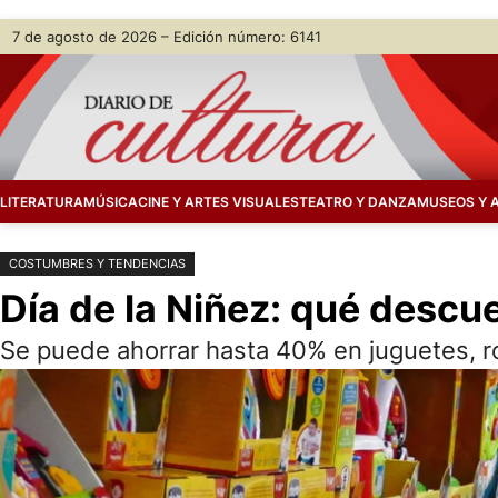
Saltar
Skip
7 de agosto de 2026 – Edición número: 6141
al
to
contenido
content
LITERATURA
MÚSICA
CINE Y ARTES VISUALES
TEATRO Y DANZA
MUSEOS Y 
COSTUMBRES Y TENDENCIAS
Día de la Niñez: qué descu
Se puede ahorrar hasta 40% en juguetes, rop