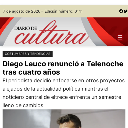
Saltar
Skip
Facebook
Twitter
7 de agosto de 2026 – Edición número: 6141
al
to
contenido
content
COSTUMBRES Y TENDENCIAS
Diego Leuco renunció a Telenoche
tras cuatro años
El periodista decidió enfocarse en otros proyectos
alejados de la actualidad política mientras el
noticiero central de eltrece enfrenta un semestre
lleno de cambios