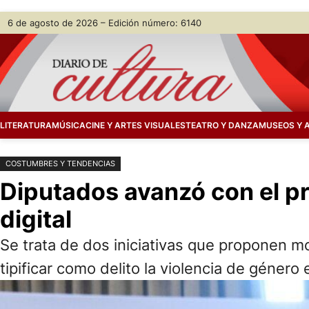
Saltar
Skip
6 de agosto de 2026 – Edición número: 6140
al
to
contenido
content
LITERATURA
MÚSICA
CINE Y ARTES VISUALES
TEATRO Y DANZA
MUSEOS Y 
COSTUMBRES Y TENDENCIAS
Diputados avanzó con el pro
digital
Se trata de dos iniciativas que proponen mo
tipificar como delito la violencia de género e