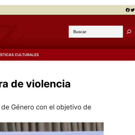
Facebook
Twitter
B
u
s
c
ÍSTICAS CULTURALES
a
r
ra de violencia
a de Género con el objetivo de