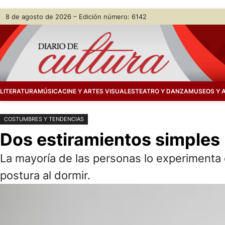
Saltar
Skip
8 de agosto de 2026 – Edición número: 6142
al
to
contenido
content
LITERATURA
MÚSICA
CINE Y ARTES VISUALES
TEATRO Y DANZA
MUSEOS Y 
COSTUMBRES Y TENDENCIAS
Dos estiramientos simples p
La mayoría de las personas lo experimenta e
postura al dormir.