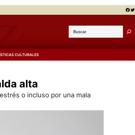
Facebook
Twitter
B
u
s
c
ÍSTICAS CULTURALES
a
r
lda alta
estrés o incluso por una mala