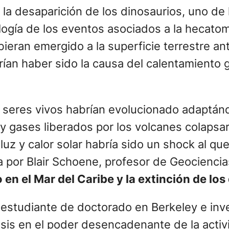
 la desaparición de los dinosaurios, uno d
ología de los eventos asociados a la hecatom
eran emergido a la superficie terrestre ant
ían haber sido la causa del calentamiento g
 seres vivos habrían evolucionado adaptánd
 gases liberados por los volcanes colapsa
e luz y calor solar habría sido un shock al q
a por Blair Schoene, profesor de Geocienci
 en el Mar del Caribe y la extinción de los
exestudiante de doctorado en Berkeley e inv
sis en el poder desencadenante de la activ