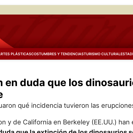
ARTES PLÁSTICAS
COSTUMBRES Y TENDENCIAS
TURISMO CULTURAL
ESTAD
 en duda que los dinosauri
e
ron qué incidencia tuvieron las erupciones
ton y de California en Berkeley (EE.UU.) ha
uda que la extinción de los dinosaurios 