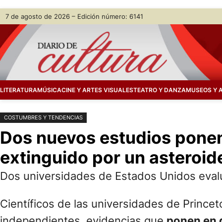
Saltar
Skip
7 de agosto de 2026 – Edición número: 6141
al
to
contenido
content
LITERATURA
MÚSICA
CINE Y ARTES VISUALES
TEATRO Y DANZA
MUSEOS Y 
COSTUMBRES Y TENDENCIAS
Dos nuevos estudios ponen
extinguido por un asteroid
Dos universidades de Estados Unidos evalua
Científicos de las universidades de Prince
independientes, evidencias que
ponen en d