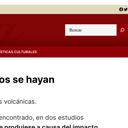
Facebook
Twitter
B
u
s
c
ÍSTICAS CULTURALES
a
r
os se hayan
 volcánicas.
n encontrado, en dos estudios
se produjese a causa del impacto