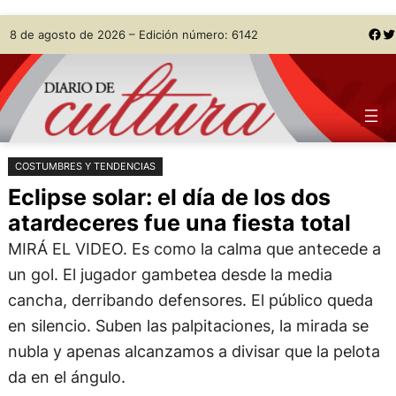
Saltar
Skip
Facebook
Twitter
8 de agosto de 2026 – Edición número: 6142
al
to
contenido
content
COSTUMBRES Y TENDENCIAS
Eclipse solar: el día de los dos
atardeceres fue una fiesta total
MIRÁ EL VIDEO. Es como la calma que antecede a
un gol. El jugador gambetea desde la media
cancha, derribando defensores. El público queda
en silencio. Suben las palpitaciones, la mirada se
nubla y apenas alcanzamos a divisar que la pelota
da en el ángulo.