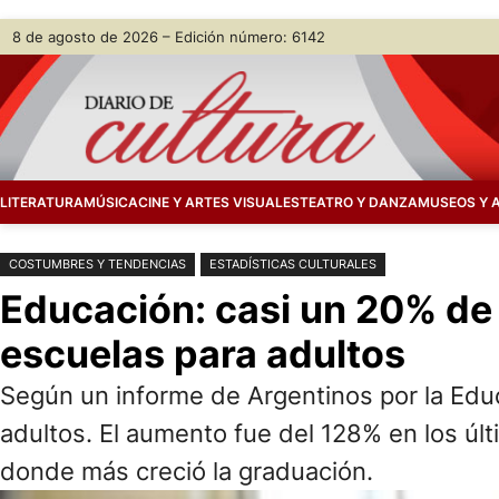
Saltar
Skip
8 de agosto de 2026 – Edición número: 6142
al
to
contenido
content
LITERATURA
MÚSICA
CINE Y ARTES VISUALES
TEATRO Y DANZA
MUSEOS Y 
COSTUMBRES Y TENDENCIAS
ESTADÍSTICAS CULTURALES
Educación: casi un 20% de 
escuelas para adultos
Según un informe de Argentinos por la Edu
adultos. El aumento fue del 128% en los últ
donde más creció la graduación.