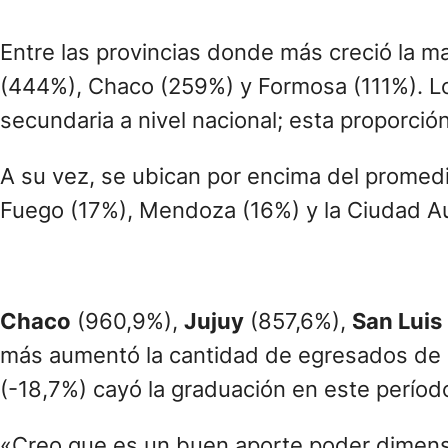
Entre las provincias donde más creció la m
(444%), Chaco (259%) y Formosa (111%). Los
secundaria a nivel nacional; esta proporci
A su vez, se ubican por encima del promedi
Fuego (17%), Mendoza (16%) y la Ciudad A
Chaco
(960,9%),
Jujuy
(857,6%),
San Luis
más aumentó la cantidad de egresados de l
(-18,7%) cayó la graduación en este períod
«Creo que es un buen aporte poder dimensio