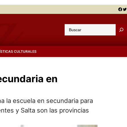
Facebook
Twitter
B
u
s
c
ÍSTICAS CULTURALES
a
r
ecundaria en
a la escuela en secundaria para
ntes y Salta son las provincias