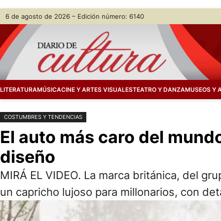
Saltar
Skip
6 de agosto de 2026 – Edición número: 6140
al
to
contenido
content
LITERATURA
MÚSICA
CINE Y ARTES VISUALES
TEATRO Y DANZA
MUSEOS Y 
COSTUMBRES Y TENDENCIAS
El auto más caro del mundo 
diseño
MIRÁ EL VIDEO. La marca británica, del gru
un capricho lujoso para millonarios, con de