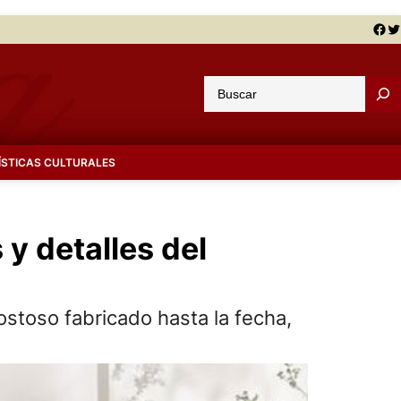
Facebook
Twitter
B
u
s
c
ÍSTICAS CULTURALES
a
r
y detalles del
ostoso fabricado hasta la fecha,