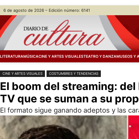
Saltar
Skip
6 de agosto de 2026 – Edición número: 6141
al
to
contenido
content
LITERATURA
MÚSICA
CINE Y ARTES VISUALES
TEATRO Y DANZA
MUSEOS Y 
CINE Y ARTES VISUALES
COSTUMBRES Y TENDENCIAS
El boom del streaming: del 
TV que se suman a su propi
El formato sigue ganando adeptos y las cara