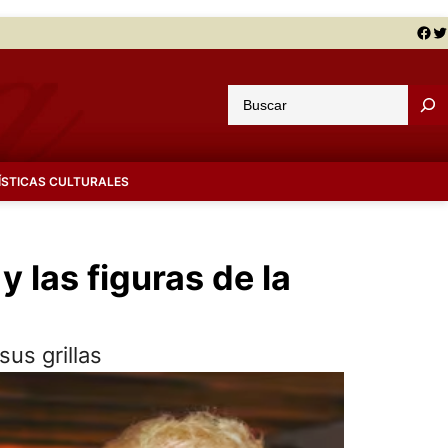
Facebook
Twitter
B
u
s
c
ÍSTICAS CULTURALES
a
r
 las figuras de la
sus grillas