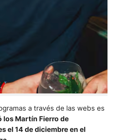
rogramas a través de las webs es
los Martín Fierro de
es el 14 de diciembre en el