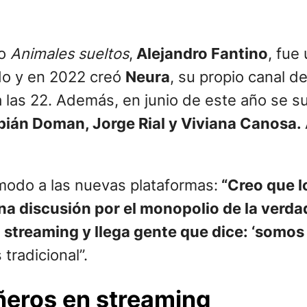
o
Animales sueltos
,
Alejandro Fantino
, fue
ado y en 2022 creó
Neura
, su propio canal d
a las 22. Además, en junio de este año se s
bián Doman, Jorge Rial y Viviana Canosa.
 modo a las nuevas plataformas:
“Creo que l
na discusión por el monopolio de la verdad
el streaming y llega gente que dice: ‘somo
tradicional”.
ñeros en streaming