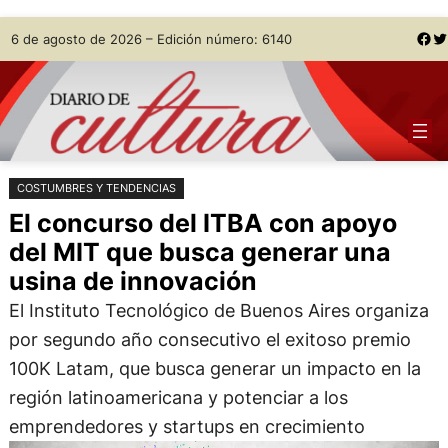
Saltar
Skip
Facebook
Twitter
6 de agosto de 2026 – Edición número: 6140
al
to
contenido
content
COSTUMBRES Y TENDENCIAS
El concurso del ITBA con apoyo
del MIT que busca generar una
usina de innovación
El Instituto Tecnológico de Buenos Aires organiza
por segundo año consecutivo el exitoso premio
100K Latam, que busca generar un impacto en la
región latinoamericana y potenciar a los
emprendedores y startups en crecimiento