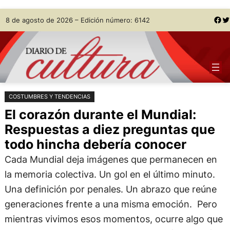
Saltar
Skip
Facebook
Twitter
8 de agosto de 2026 – Edición número: 6142
al
to
contenido
content
COSTUMBRES Y TENDENCIAS
El corazón durante el Mundial:
Respuestas a diez preguntas que
todo hincha debería conocer
Cada Mundial deja imágenes que permanecen en
la memoria colectiva. Un gol en el último minuto.
Una definición por penales. Un abrazo que reúne
generaciones frente a una misma emoción. Pero
mientras vivimos esos momentos, ocurre algo que