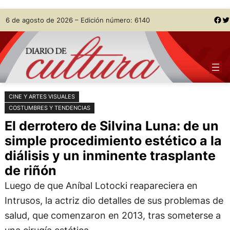
Saltar
Skip
Facebook
Twitter
6 de agosto de 2026 – Edición número: 6140
al
to
contenido
content
CINE Y ARTES VISUALES
COSTUMBRES Y TENDENCIAS
El derrotero de Silvina Luna: de un
simple procedimiento estético a la
diálisis y un inminente trasplante
de riñón
Luego de que Aníbal Lotocki reapareciera en
Intrusos, la actriz dio detalles de sus problemas de
salud, que comenzaron en 2013, tras someterse a