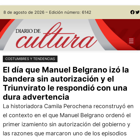
Saltar
Skip
Facebook
Twitter
8 de agosto de 2026 – Edición número: 6142
al
to
contenido
content
COSTUMBRES Y TENDENCIAS
El día que Manuel Belgrano izó la
bandera sin autorización y el
Triunvirato le respondió con una
dura advertencia
La historiadora Camila Perochena reconstruyó en
el contexto en el que Manuel Belgrano ordenó el
primer izamiento sin autorización del gobierno y
las razones que marcaron uno de los episodios