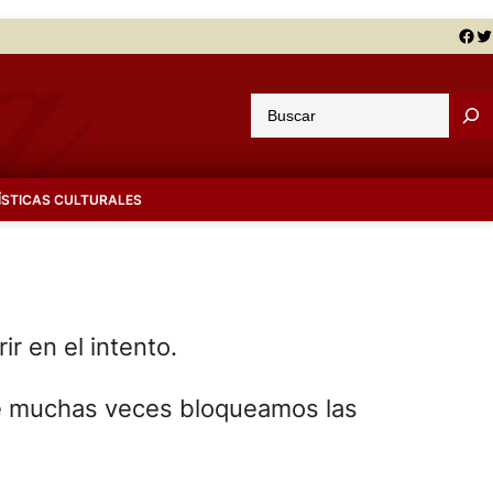
Facebook
Twitter
B
u
s
c
ÍSTICAS CULTURALES
a
r
r en el intento.
ue muchas veces bloqueamos las