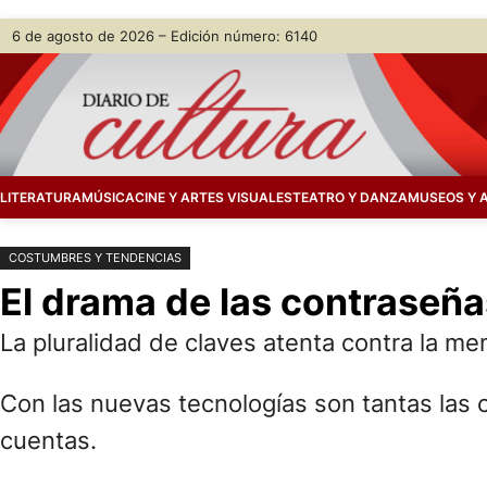
Saltar
Skip
6 de agosto de 2026 – Edición número: 6140
al
to
contenido
content
LITERATURA
MÚSICA
CINE Y ARTES VISUALES
TEATRO Y DANZA
MUSEOS Y 
COSTUMBRES Y TENDENCIAS
El drama de las contraseña
La pluralidad de claves atenta contra la mem
Con las nuevas tecnologías son tantas la
cuentas.